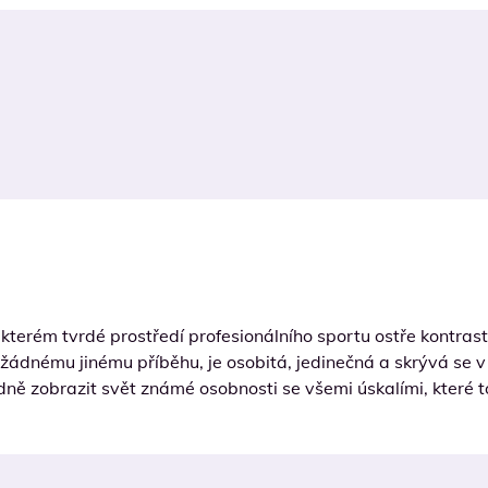
e kterém tvrdé prostředí profesionálního sportu ostře kontr
 žádnému jinému příběhu, je osobitá, jedinečná a skrývá se 
ně zobrazit svět známé osobnosti se všemi úskalími, které to