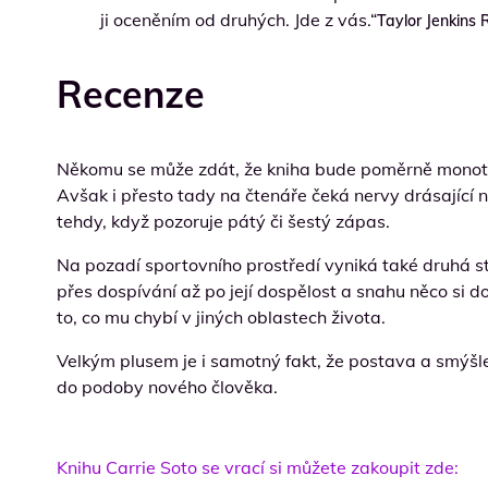
ji oceněním od druhých. Jde z vás.“
Taylor Jenkins 
Recenze
Někomu se může zdát, že kniha bude poměrně monotónní
Avšak i přesto tady na čtenáře čeká nervy drásající n
tehdy, když pozoruje pátý či šestý zápas.
Na pozadí sportovního prostředí vyniká také druhá str
přes dospívání až po její dospělost a snahu něco si d
to, co mu chybí v jiných oblastech života.
Velkým plusem je i samotný fakt, že postava a smýšlen
do podoby nového člověka.
Knihu Carrie Soto se vrací si můžete zakoupit zde: