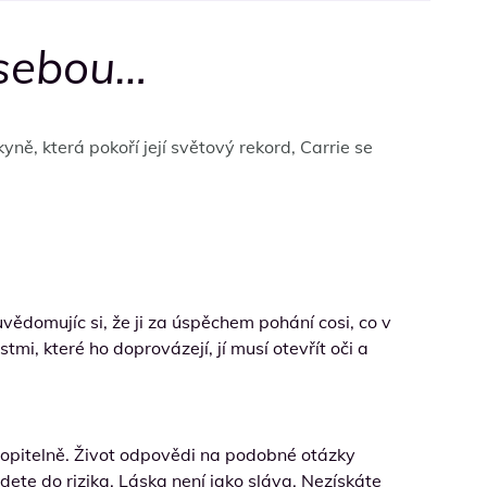
d sebou…
ně, která pokoří její světový rekord, Carrie se
uvědomujíc si, že ji za úspěchem pohání cosi, co v
i, které ho doprovázejí, jí musí otevřít oči a
hopitelně. Život odpovědi na podobné otázky
dete do rizika. Láska není jako sláva. Nezískáte