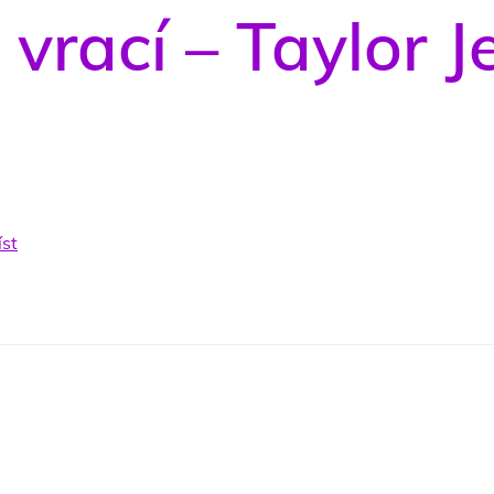
 vrací – Taylor J
íst