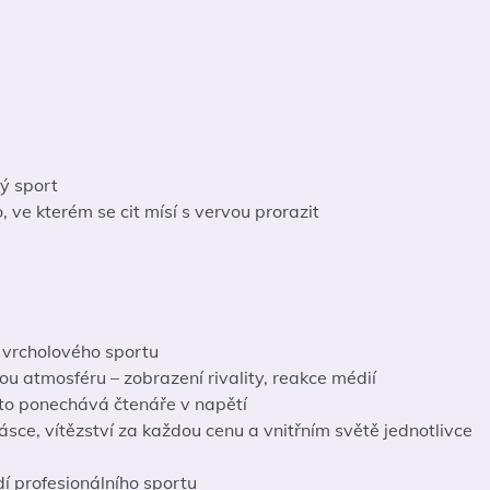
vý sport
 ve kterém se cit mísí s vervou prorazit
í vrcholového sportu
kou atmosféru – zobrazení rivality, reakce médií
sto ponechává čtenáře v napětí
ce, vítězství za každou cenu a vnitřním světě jednotlivce
í profesionálního sportu