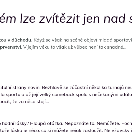
rém lze zvítězit jen na
kou v důchodu
. Když se však na scéně objeví mladá sportovky
 prvenství
. V jejím věku to však už vůbec není tak snadné…
titulní strany novin. Bezhlavě se zúčastní několika turnajů ne
 sportu a až její velký comeback spolu s nečekanými událostm
ocit, že za něco stojí…
ste hodní lásky? Hloupá otázka. Nepoznáte to. Nemůžete. Poc
ože láska je něco, co si můžete nějak zasloužit. Ne vždycky j