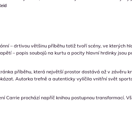
Reid
 – drtivou většinu příběhu totiž tvoří scény, ve kterých hla
apětí – popis soubojů na kurtu a pocity hlavní hrdinky jsou 
ánka příběhu, která největší prostor dostává až v závěru knih
okázat. Autorka trefně a autenticky vylíčila vnitřní svět sp
í Carrie prochází napříč knihou postupnou transformací. Všech