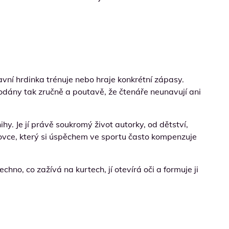
vní hrdinka trénuje nebo hraje konkrétní zápasy.
podány tak zručně a poutavě, že čtenáře neunavují ani
y. Je jí právě soukromý život autorky, od dětství,
ortovce, který si úspěchem ve sportu často kompenzuje
no, co zažívá na kurtech, jí otevírá oči a formuje ji