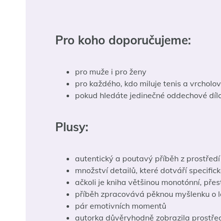
Pro koho doporučujeme:
pro muže i pro ženy
pro každého, kdo miluje tenis a vrcholo
pokud hledáte jedinečné oddechové dílo,
Plusy:
autentický a poutavý příběh z prostřed
množství detailů, které dotváří specific
ačkoli je kniha většinou monotónní, pře
příběh zpracovává pěknou myšlenku o lás
pár emotivních momentů
autorka důvěryhodně zobrazila prostřed