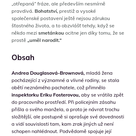
„otřepaná“ fráze, ale především nesmírně
pravdivá.
Bohatství,
prestiž a vysoké
společenské postavení ještě nejsou zárukou
šťastného života, a to obzvlášť tehdy, když se
někdo mezi
smetánkou
ocitne jen díky tomu, že se
prostě
„uměl narodit.“
Obsah
Andrea Douglasová-Brownová,
mladá žena
pocházející z významné a vlivné rodiny, se stala
obětí neznámého pachatele, což přimnělo
inspektorku Eriku Fosterovou,
aby se vrátila zpět
do pracovního prostředí. Při policejním zásahu
přišla o svého manžela, a proto je návrat trochu
složitější, ale postupně si oprašuje své dovednosti
a vidí souvislosti tam, kam zrak jiných už není
schopen nahlédnout. Podvědomě spojuje její