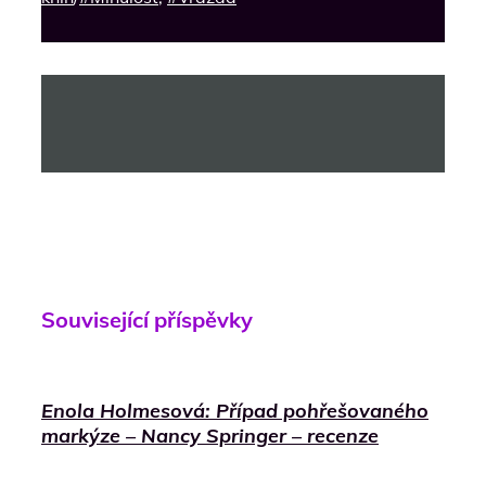
Související příspěvky
Enola Holmesová: Případ pohřešovaného
markýze – Nancy Springer – recenze