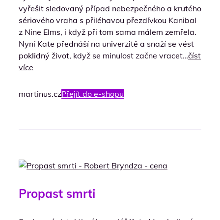
vyřešit sledovaný případ nebezpečného a krutého
sériového vraha s přiléhavou přezdívkou Kanibal
z Nine Elms, i když při tom sama málem zemřela.
Nyní Kate přednáší na univerzitě a snaží se vést
poklidný život, když se minulost začne vracet…
číst
více
martinus.cz
Přejít do e-shopu
Propast smrti