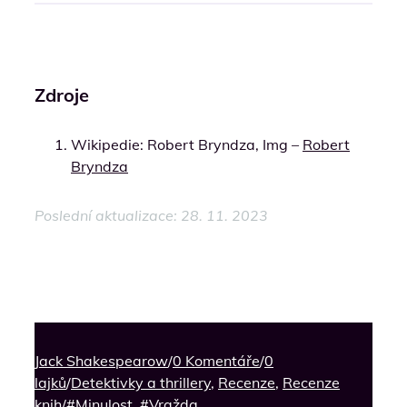
Zdroje
Wikipedie: Robert Bryndza, Img –
Robert
Bryndza
Poslední aktualizace: 28. 11. 2023
Jack Shakespearow
/
0 Komentáře
/
0
lajků
/
Detektivky a thrillery
,
Recenze
,
Recenze
knih
/
#Minulost
,
#Vražda