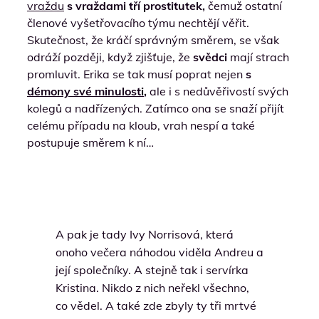
vraždu
s vraždami tří prostitutek,
čemuž ostatní
členové vyšetřovacího týmu nechtějí věřit.
Skutečnost, že kráčí správným směrem, se však
odráží později, když zjišťuje, že
svědci
mají strach
promluvit. Erika se tak musí poprat nejen
s
démony své minulosti
,
ale i s nedůvěřivostí svých
kolegů a nadřízených. Zatímco ona se snaží přijít
celému případu na kloub, vrah nespí a také
postupuje směrem k ní…
A pak je tady Ivy Norrisová, která
onoho večera náhodou viděla Andreu a
její společníky. A stejně tak i servírka
Kristina. Nikdo z nich neřekl všechno,
co vědel. A také zde zbyly ty tři mrtvé