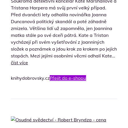
Soukromá detektivní kancelář Kate Marshallové a
Tristana Harpera má svůj první velký případ.
Před dvanácti lety odhalila novinářka Joanna
Duncanová politický skandál a poté záhadně
zmizela. Většina lidí už zapomněla, jen Joannina
matka stále po své dceři pátrá. Kate a Tristan
vycházejí při svém vyšetřování z Joanniných
složek a poznámek a jdou krok za krokem po jejích
stopách. Mezi jejími osobními věcmi odhalí Kate…
číst více
knihydobrovsky.cz
Přejít do e-shopu