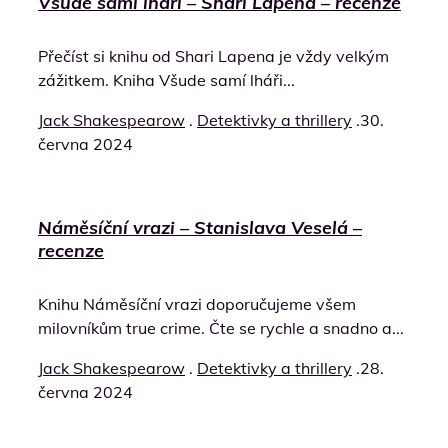
Všude samí lháři – Shari Lapena – recenze
Přečíst si knihu od Shari Lapena je vždy velkým
zážitkem. Kniha Všude samí lháři...
Jack Shakespearow
.
Detektivky a thrillery
.
30.
června 2024
Náměsíční vrazi – Stanislava Veselá –
recenze
Knihu Náměsíční vrazi doporučujeme všem
milovníkům true crime. Čte se rychle a snadno a...
Jack Shakespearow
.
Detektivky a thrillery
.
28.
června 2024