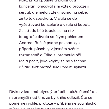
kancelář, lomcoval s ní vztek, protože jí
seřval; ale měla vztek i sama na sebe,
že to tak zpackala. Vrátila se do
vyšetřovací kanceláře a vzala si kabát.
Ze středu bílé tabule se na ní z
fotografie dívala smělým pohledem
Andrea. Ručně psané poznámky k
případu působily v jasném světle
rozmazaně a Erika si promnula oči.
Měla pocit, jako kdyby se na všechno
dívala skrz matné sklo.
Robert Bryndza
Dívka v ledu má plynulý průběh, takže čtenář ani
nepřemýšlí nad tím, že by knihu odložil. Čte se
poměrně rychle, protože v příběhu nejsou hluchá
místa, ve kterých by docházelo k poklesu