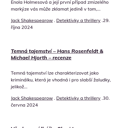
Enola Holmesová a její první případ zmizelého
markýze vás může zklamat jedině v tom,...
Jack Shakespearow
.
Detektivky a thrillery
.
29.
října 2024
Temná tajemství – Hans Rosenfeldt &
Michael Hjorth – recenze
Temná tajemství lze charakterizovat jako
kriminálku, která je vhodná i pro slabší žaludky,
jelikož...
Jack Shakespearow
.
Detektivky a thrillery
.
30.
června 2024