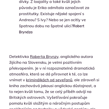
dívky. Z loajality a také kvůli jejich
původu je Erika odmítala označovat za
prostitutky. Existuje nějaké spojení s
Andreou? S Ivy? Nebo se jen ocitly ve
špatnou dobu na špatné ulici?
Robert
Bryndza
Detektivka
Roberta Brynzy,
anglického autora
žijícího na Slovensku, je velmi pozitivním
překvapením. Je v ní rozpoznatelná dramatická
atmosféra, která se dá přirovnat k té, co lze
vnímat v
kriminálkách od seveřanů
, ale zároveň si
kniha zachovává jakousi anglickou důstojnost, a
to nejen kvůli tomu, že se celý příběh odvíjí na
Britských ostrovech. Vyšetřování pokračuje
pomalu kvůli složitým a náročným postupům
spoléhajícím na techniku a vědecké analýzy, ale