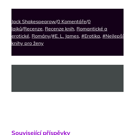
Jack Shakespearow
/
0 Komentáře
/
0
lajků
/
Recenze
,
Recenze knih
,
Romantické a
erotické
,
Romány
/
#E. L. James
,
#Erotika
,
#Nejlepší
knihy pro ženy
Související příspěvky