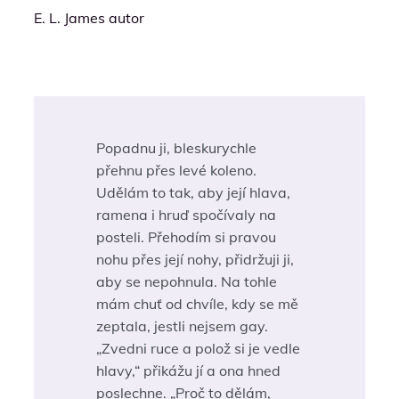
E. L. James autor
Popadnu ji, bleskurychle
přehnu přes levé koleno.
Udělám to tak, aby její hlava,
ramena i hruď spočívaly na
posteli. Přehodím si pravou
nohu přes její nohy, přidržuji ji,
aby se nepohnula. Na tohle
mám chuť od chvíle, kdy se mě
zeptala, jestli nejsem gay.
„Zvedni ruce a polož si je vedle
hlavy,“ přikážu jí a ona hned
poslechne. „Proč to dělám,