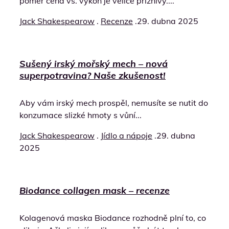
poměr cena vs. výkon je velice příznivý....
Jack Shakespearow
.
Recenze
.
29. dubna 2025
Sušený irský mořský mech – nová
superpotravina? Naše zkušenost!
Aby vám irský mech prospěl, nemusíte se nutit do
konzumace slizké hmoty s vůní...
Jack Shakespearow
.
Jídlo a nápoje
.
29. dubna
2025
Biodance collagen mask – recenze
Kolagenová maska Biodance rozhodně plní to, co