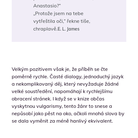
Anastasio?“
„Protože jsem na tebe
vytřeštila oči,“ řekne tiše,
chraplavě.
E. L. James
Velkým pozitivem však je, že příběh se čte
poměrně rychle. Časté dialogy, jednoduchý jazyk
a nekomplikovaný děj, který nevyžaduje žádné
velké soustředění, napomáhají k rychlejšímu
obracení stránek. I když se v knize občas
vyskytnou vulgarismy, tento žánr to snese a
nepůsobí jako pěst na oko, ačkoli mnohá slova by
se dala vyměnit za méně hanlivý ekvivalent.