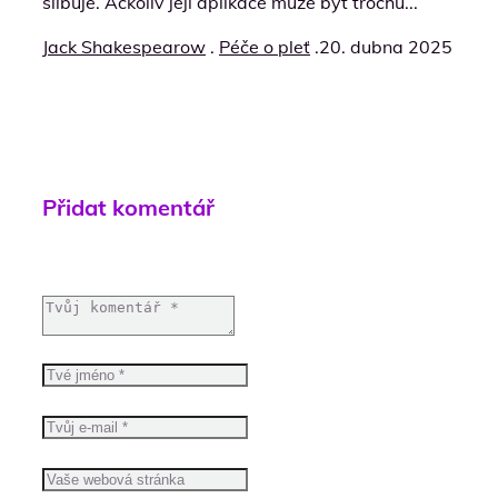
slibuje. Ačkoliv její aplikace může být trochu...
Jack Shakespearow
.
Péče o pleť
.
20. dubna 2025
Přidat komentář