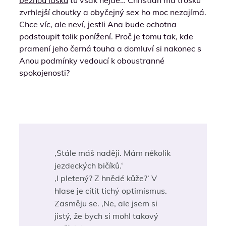
běžnou lásku
tu však nejde… Christian má trošku
zvrhlejší choutky a obyčejný sex ho moc nezajímá.
Chce víc, ale neví, jestli Ana bude ochotna
podstoupit tolik ponížení. Proč je tomu tak, kde
pramení jeho černá touha a domluví si nakonec s
Anou podmínky vedoucí k oboustranné
spokojenosti?
,Stále máš naději. Mám několik
jezdeckých bičíků.‘
,I pletený? Z hnědé kůže?‘ V
hlase je cítit tichý optimismus.
Zasměju se. ,Ne, ale jsem si
jistý, že bych si mohl takový