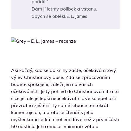
pořídit.‘
Dám jí letmý polibek a vstanu,
abych se oblékl.
E. L. James
Asi každý, kdo se do knihy začte, očekává citový
výlev Christianovy duše. Zda se zpracováním
budete spokojeni, záleží jen na vašich
očekáváních. Jistý pohled do Christianova nitra tu
sice je, ale je lepší neočekávat nic velkolepého či
převratná zjištění. Ty samé situace tentokrát
komentuje on, a proto se čtenář s jeho
myšlenkami setká mnohem dříve než v první části
50 odstínů. Jeho emoce, vnímání světa a