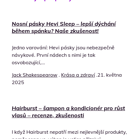
Nosní pásky Hevi Sleep – lepší dýchání
během spánku? Naše zkušenost!
Jedno varování: Hevi pásky jsou nebezpečně
návykové. První nádech s nimi je tak
osvobozující,...
Jack Shakespearow
.
Krása a zdraví
.
21. května
2025
Hairburst – šampon a kondicionér pro růst
vlasů – recenze, zkušenosti
I když Hairburst nepatří mezi nejlevnější produkty,