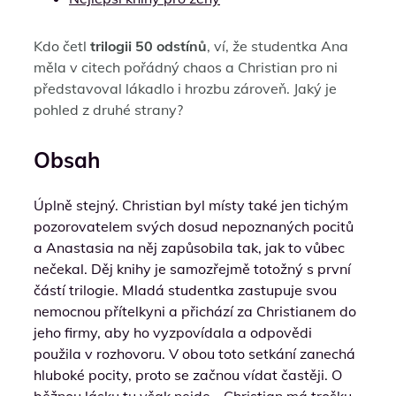
Kdo četl
trilogii 50 odstínů
, ví, že studentka Ana
měla v citech pořádný chaos a Christian pro ni
představoval lákadlo i hrozbu zároveň. Jaký je
pohled z druhé strany?
Obsah
Úplně stejný. Christian byl místy také jen tichým
pozorovatelem svých dosud nepoznaných pocitů
a Anastasia na něj zapůsobila tak, jak to vůbec
nečekal. Děj knihy je samozřejmě totožný s první
částí trilogie. Mladá studentka zastupuje svou
nemocnou přítelkyni a přichází za Christianem do
jeho firmy, aby ho vyzpovídala a odpovědi
použila v rozhovoru. V obou toto setkání zanechá
hluboké pocity, proto se začnou vídat častěji. O