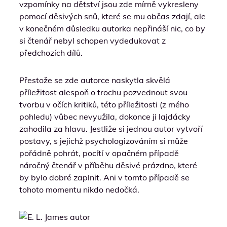
vzpomínky na dětství jsou zde mírně vykresleny
pomocí děsivých snů, které se mu občas zdají, ale
v konečném důsledku autorka nepřináší nic, co by
si čtenář nebyl schopen vydedukovat z
předchozích dílů.
Přestože se zde autorce naskytla skvělá
příležitost alespoň o trochu pozvednout svou
tvorbu v očích kritiků, této příležitosti (z mého
pohledu) vůbec nevyužila, dokonce ji lajdácky
zahodila za hlavu. Jestliže si jednou autor vytvoří
postavy, s jejichž psychologizováním si může
pořádně pohrát, pocítí v opačném případě
náročný čtenář v příběhu děsivé prázdno, které
by bylo dobré zaplnit. Ani v tomto případě se
tohoto momentu nikdo nedočká.