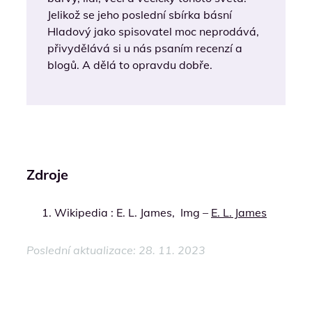
Jelikož se jeho poslední sbírka básní
Hladový jako spisovatel moc neprodává,
přivydělává si u nás psaním recenzí a
blogů. A dělá to opravdu dobře.
Zdroje
Wikipedia : E. L. James, Img –
E. L. James
Poslední aktualizace: 28
. 11. 2023