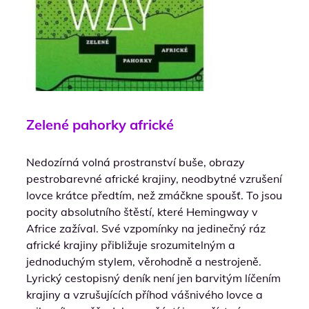
Zelené pahorky africké
Nedozírná volná prostranství buše, obrazy
pestrobarevné africké krajiny, neodbytné vzrušení
lovce krátce předtím, než zmáčkne spoušť. To jsou
pocity absolutního štěstí, které Hemingway v
Africe zažíval. Své vzpomínky na jedinečný ráz
africké krajiny přibližuje srozumitelným a
jednoduchým stylem, věrohodně a nestrojeně.
Lyrický cestopisný deník není jen barvitým líčením
krajiny a vzrušujících příhod vášnivého lovce a