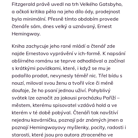
Fitzgerald právě uvedl na trh Velkého Gatsbyho,
a ačkoli kritika pěla na jeho dílo ódy, prodejnost
byla minimální. Přesně tímto obdobím provede
čtenáře sám, dnes velký a uznávaný, Ernest
Hemingway.
Kniha zachycuje jeho rané mládí a čtenář zde
najde Ernestovo vyprávění v ich-formě. K napsání
obšírného románu se teprve odhodlával a začínal
s krátkými povídkami, které, i když se mu je
podařilo prodat, nevynesly téměř nic. Třel bídu s
nouzí, miloval svou ženu a tvořil více či méně
doufaje, že ho psaní jednou uživí. Pohyblivý
svátek lze označit za jakousi procházku Paříží –
městem, kterému spisovatel vzdává hold a ve
kterém v té době pobýval. Čtenáři tak navštíví
nejednu kavárničku, poznají pár známých jmen a
poznají Hemingwayovy myšlenky, pocity, radosti i
starosti, které jsou pro autora ztraceného ve