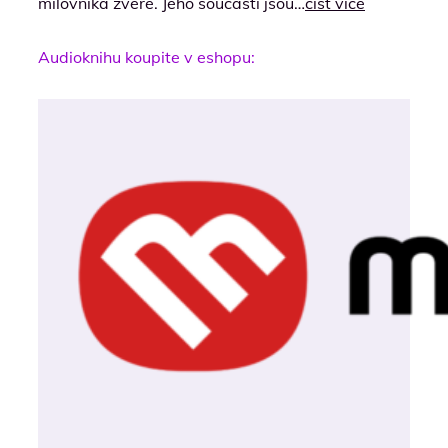
milovníka zvěře. Jeho součástí jsou…
číst více
Audioknihu koupite v eshopu: