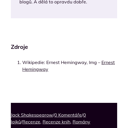
blogů. A dělá to opravdu dobře.
Zdroje
Wikipedie: Ernest Hemingway, Img –
Ernest
Hemingway
Jack Shakespearow
/
0 Komentáře
/
0
lajků
/
Recenze
,
Recenze knih
,
Romány