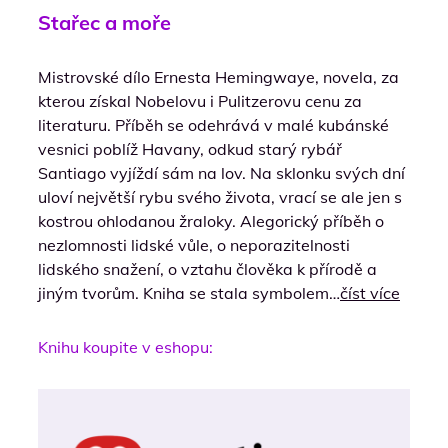
Stařec a moře
Mistrovské dílo Ernesta Hemingwaye, novela, za
kterou získal Nobelovu i Pulitzerovu cenu za
literaturu. Příběh se odehrává v malé kubánské
vesnici poblíž Havany, odkud starý rybář
Santiago vyjíždí sám na lov. Na sklonku svých dní
uloví největší rybu svého života, vrací se ale jen s
kostrou ohlodanou žraloky. Alegorický příběh o
nezlomnosti lidské vůle, o neporazitelnosti
lidského snažení, o vztahu člověka k přírodě a
jiným tvorům. Kniha se stala symbolem…
číst více
Knihu koupite v eshopu: