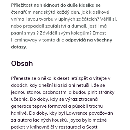
Příležitost
nahlédnout do duše klasika
se
čtenářům nenaskýtá každý den. Jak klasikové
vnímali svou tvorbu v úplných začátcích? Věřili si,
nebo propadali zoufalství a dumali, jestli má
psaní smysl? Záviděli svým kolegům? Ernest
Hemingway v tomto díle
odpovídá na všechny
dotazy
.
Obsah
Přeneste se o několik desetiletí zpět a vítejte v
dobách, kdy dnešní klasici ani netušili, že se
jednou stanou osobnostmi a budou plnit stránky
učebnic. Do doby, kdy se výraz ztracená
generace teprve formoval a působil trochu
hanlivě. Do doby, kby byl Lawrence považován
za autora laciných kousků, Joyca bylo možné
potkat v knihovně či v restauraci a Scott