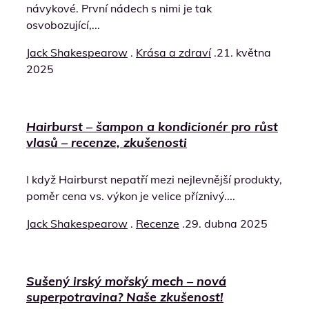
návykové. První nádech s nimi je tak
osvobozující,...
Jack Shakespearow
.
Krása a zdraví
.
21. května
2025
Hairburst – šampon a kondicionér pro růst
vlasů – recenze, zkušenosti
I když Hairburst nepatří mezi nejlevnější produkty,
poměr cena vs. výkon je velice příznivý....
Jack Shakespearow
.
Recenze
.
29. dubna 2025
Sušený irský mořský mech – nová
superpotravina? Naše zkušenost!