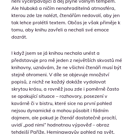
není vyčerpávající a děj plyne volným tempem.
Ale hluboká a ničím nenahraditelná atmosféra,
kterou zde lze nalézt, čtenářům nedovolí, aby jen
tak lehce prolétli textem. Občas je však přiměje k
tomu, aby knihu zavřeli a nechali své emoce
dozrát.
I když jsem se já knihou nechala unést a
představuje pro mě jeden z největších skvostů mé
knihovny, uznávám, že ne všichni čtenáři musí být
stejně ohromeni. V díle se objevuje množství
popisů, z nichž ne každý dokáže vydolovat
skrytou krásu, a rovněž jsou zde i poměrně často
se opakující situace – rozhovory, posezení v
kavárně či v bistru, které sice na první pohled
nejsou dynamické a mohou působit i fádním
dojmem, ale pokud je čtenář dostatečně procítí,
uvidí „pod nimi“ hodnotnou výpověď – obraz
tehdejší Paříže, Hemingwayův pohled na svět,