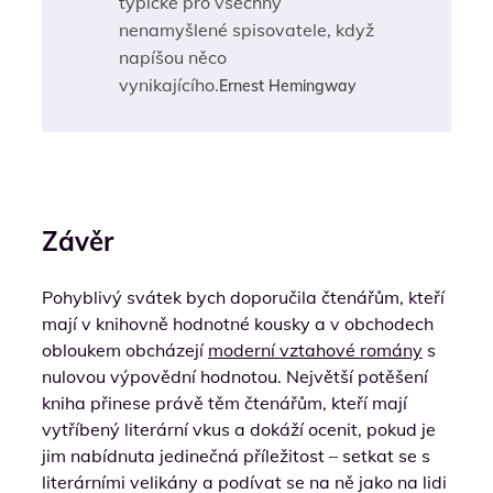
typické pro všechny
nenamyšlené spisovatele, když
napíšou něco
vynikajícího.
Ernest Hemingway
Závěr
Pohyblivý svátek bych doporučila čtenářům, kteří
mají v knihovně hodnotné kousky a v obchodech
obloukem obcházejí
moderní vztahové romány
s
nulovou výpovědní hodnotou. Největší potěšení
kniha přinese právě těm čtenářům, kteří mají
vytříbený literární vkus a dokáží ocenit, pokud je
jim nabídnuta jedinečná příležitost – setkat se s
literárními velikány a podívat se na ně jako na lidi