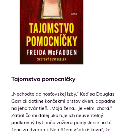
Tajomstvo pomocníčky
„Nechoďte do hosťovskej izby.“ Keď sa Douglas
Garrick dotkne končekmi prstov dverí, dopadne
na jeho tvár tieň. „Moja žena… je veľmi chorá.“
Zatiaľ čo mi ďalej ukazuje ich neuveriteľný
podkrovný byt, mňa zožiera pomyslenie na tú
ženu za dverami. Nemôžem však riskovať, že