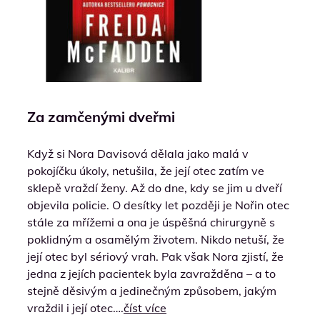
Za zamčenými dveřmi
Když si Nora Davisová dělala jako malá v
pokojíčku úkoly, netušila, že její otec zatím ve
sklepě vraždí ženy. Až do dne, kdy se jim u dveří
objevila policie. O desítky let později je Nořin otec
stále za mřížemi a ona je úspěšná chirurgyně s
poklidným a osamělým životem. Nikdo netuší, že
její otec byl sériový vrah. Pak však Nora zjistí, že
jedna z jejích pacientek byla zavražděna – a to
stejně děsivým a jedinečným způsobem, jakým
vraždil i její otec….
číst více