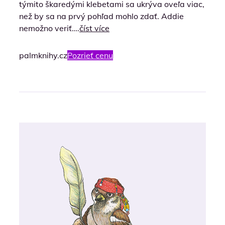
týmito škaredými klebetami sa ukrýva oveľa viac,
než by sa na prvý pohľad mohlo zdať. Addie
nemožno veriť….
číst více
palmknihy.cz
Pozrieť cenu