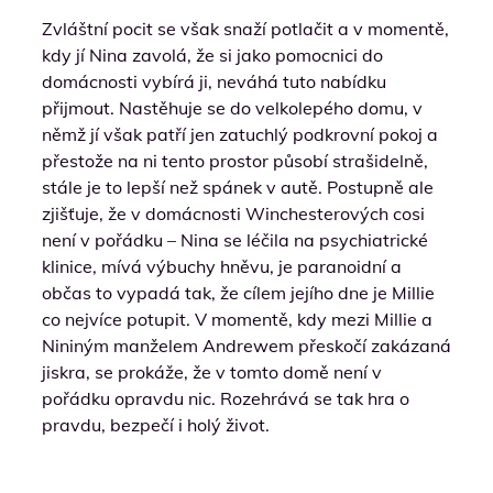
Zvláštní pocit se však snaží potlačit a v momentě,
kdy jí Nina zavolá, že si jako pomocnici do
domácnosti vybírá ji, neváhá tuto nabídku
přijmout. Nastěhuje se do velkolepého domu, v
němž jí však patří jen zatuchlý podkrovní pokoj a
přestože na ni tento prostor působí strašidelně,
stále je to lepší než spánek v autě. Postupně ale
zjišťuje, že v domácnosti Winchesterových cosi
není v pořádku – Nina se léčila na psychiatrické
klinice, mívá výbuchy hněvu, je paranoidní a
občas to vypadá tak, že cílem jejího dne je Millie
co nejvíce potupit. V momentě, kdy mezi Millie a
Nininým manželem Andrewem přeskočí zakázaná
jiskra, se prokáže, že v tomto domě není v
pořádku opravdu nic. Rozehrává se tak hra o
pravdu, bezpečí i holý život.