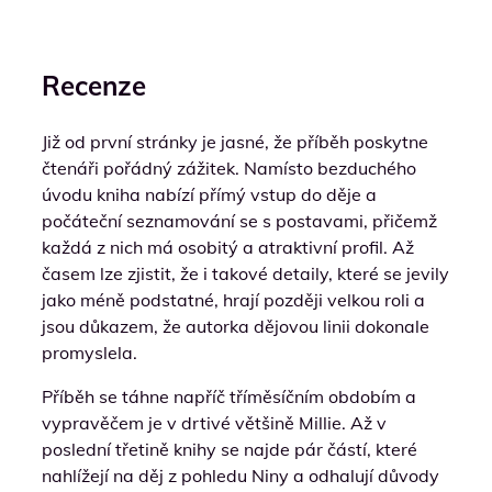
Recenze
Již od první stránky je jasné, že příběh poskytne
čtenáři pořádný zážitek. Namísto bezduchého
úvodu kniha nabízí přímý vstup do děje a
počáteční seznamování se s postavami, přičemž
každá z nich má osobitý a atraktivní profil. Až
časem lze zjistit, že i takové detaily, které se jevily
jako méně podstatné, hrají později velkou roli a
jsou důkazem, že autorka dějovou linii dokonale
promyslela.
Příběh se táhne napříč tříměsíčním obdobím a
vypravěčem je v drtivé většině Millie. Až v
poslední třetině knihy se najde pár částí, které
nahlížejí na děj z pohledu Niny a odhalují důvody