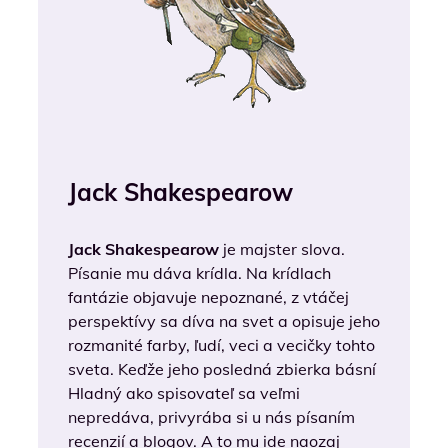
Jack Shakespearow
Jack Shakespearow
je majster slova.
Písanie mu dáva krídla. Na krídlach
fantázie objavuje nepoznané, z vtáčej
perspektívy sa díva na svet a opisuje jeho
rozmanité farby, ľudí, veci a vecičky tohto
sveta. Keďže jeho posledná zbierka básní
Hladný ako spisovateľ sa veľmi
nepredáva, privyrába si u nás písaním
recenzií a blogov. A to mu ide naozaj