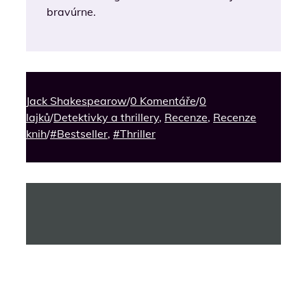
bravúrne.
Jack Shakespearow
/
0 Komentáře
/
0
lajků
/
Detektivky a thrillery
,
Recenze
,
Recenze
knih
/
#Bestseller
,
#Thriller