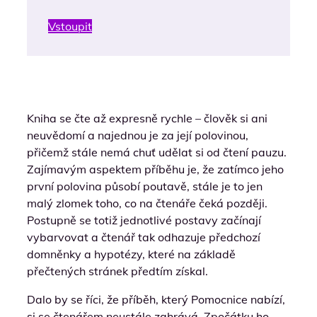
Vstoupit
Kniha se čte až expresně rychle – člověk si ani
neuvědomí a najednou je za její polovinou,
přičemž stále nemá chuť udělat si od čtení pauzu.
Zajímavým aspektem příběhu je, že zatímco jeho
první polovina působí poutavě, stále je to jen
malý zlomek toho, co na čtenáře čeká později.
Postupně se totiž jednotlivé postavy začínají
vybarvovat a čtenář tak odhazuje předchozí
domněnky a hypotézy, které na základě
přečtených stránek předtím získal.
Dalo by se říci, že příběh, který Pomocnice nabízí,
si se čtenářem neustále zahrává. Zpočátku ho