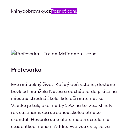
knihydobrovsky.cz
Pozrieť cenu
Profesorka
Eve má pekný život. Každý deň vstane, dostane
bozk od manžela Natea a odchádza do práce na
miestnu strednú školu, kde učí matematiku.
Všetko je tak, ako má byť. Až na to, že… Minulý
rok casehamskou strednou školou otriasol
škandál. Hovorilo sa o afére medzi učiteľom a
študentkou menom Addie. Eve však vie, že za