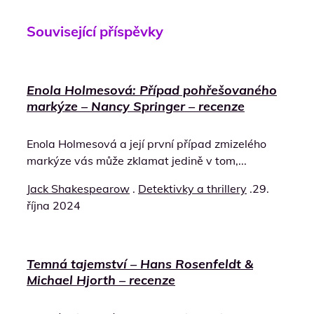
Související příspěvky
Enola Holmesová: Případ pohřešovaného
markýze – Nancy Springer – recenze
Enola Holmesová a její první případ zmizelého
markýze vás může zklamat jedině v tom,...
Jack Shakespearow
.
Detektivky a thrillery
.
29.
října 2024
Temná tajemství – Hans Rosenfeldt &
Michael Hjorth – recenze