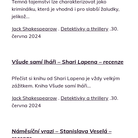
Temná tajemství lze charakterizovat jako
kriminálku, která je vhodná i pro slabší žaludky,
jelikož...
Jack Shakespearow
.
Detektivky a thrillery
.
30.
června 2024
Všude samí lháři – Shari Lapena – recenze
Přečíst si knihu od Shari Lapena je vždy velkým
zážitkem. Kniha Všude samí lháři...
Jack Shakespearow
.
Detektivky a thrillery
.
30.
června 2024
Náměsíční vrazi – Stanislava Veselá –