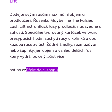
Lift
Dodejte svým řasám maximální objem a
prodloužení. Řasenka Maybelline The Falsies
Lash Lift Extra Black řasy prodlouží, nadzvedne a
zahustí. Speciálně tvarovaný kartáček ve tvaru
přesýpacích hodin zachytí řasy u kořínků a obalí
každou řasu zvlášť. Žádné žmolky, rozmazávání
nebo šupinky, jen objem a vzhled delších řas,
který vydrží po celý….
číst více
notino.cz
Přejít do e-shopu