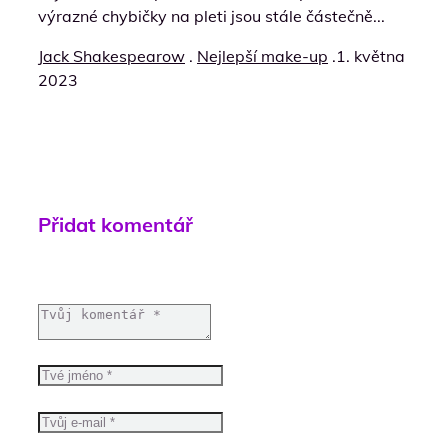
výrazné chybičky na pleti jsou stále částečně...
Jack Shakespearow
.
Nejlepší make-up
.
1. května
2023
Přidat komentář