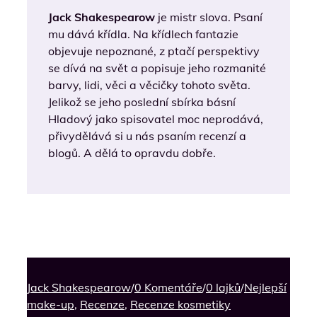
Jack Shakespearow
je mistr slova. Psaní
mu dává křídla. Na křídlech fantazie
objevuje nepoznané, z ptačí perspektivy
se dívá na svět a popisuje jeho rozmanité
barvy, lidi, věci a věcičky tohoto světa.
Jelikož se jeho poslední sbírka básní
Hladový jako spisovatel moc neprodává,
přivydělává si u nás psaním recenzí a
blogů. A dělá to opravdu dobře.
Jack Shakespearow
/
0 Komentáře
/
0 lajků
/
Nejlepší
make-up
,
Recenze
,
Recenze kosmetiky