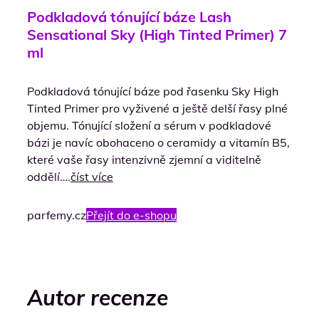
Podkladová tónující báze Lash
Sensational Sky (High Tinted Primer) 7
ml
Podkladová tónující báze pod řasenku Sky High
Tinted Primer pro vyživené a ještě delší řasy plné
objemu. Tónující složení a sérum v podkladové
bázi je navíc obohaceno o ceramidy a vitamín B5,
které vaše řasy intenzivně zjemní a viditelně
oddělí….
číst více
parfemy.cz
Přejít do e-shopu
Autor recenze