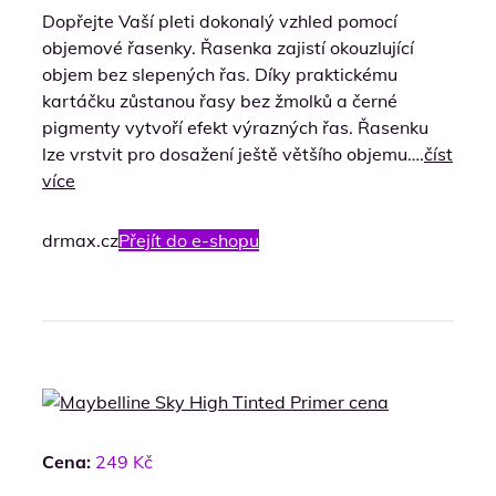
Dopřejte Vaší pleti dokonalý vzhled pomocí
objemové řasenky. Řasenka zajistí okouzlující
objem bez slepených řas. Díky praktickému
kartáčku zůstanou řasy bez žmolků a černé
pigmenty vytvoří efekt výrazných řas. Řasenku
lze vrstvit pro dosažení ještě většího objemu….
číst
více
drmax.cz
Přejít do e-shopu
Cena:
249 Kč