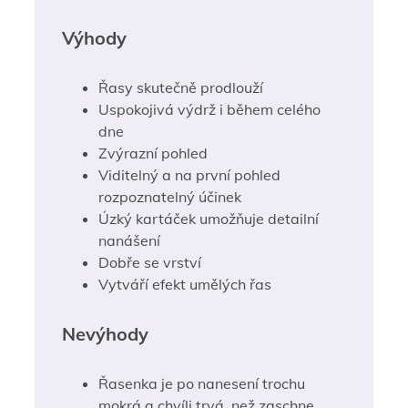
Výhody
Řasy skutečně prodlouží
Uspokojivá výdrž i během celého
dne
Zvýrazní pohled
Viditelný a na první pohled
rozpoznatelný účinek
Úzký kartáček umožňuje detailní
nanášení
Dobře se vrství
Vytváří efekt umělých řas
Nevýhody
Řasenka je po nanesení trochu
mokrá a chvíli trvá, než zaschne