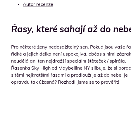
Autor recenze
Řasy, které sahají až do neb
Pro některé ženy nedosažitelný sen. Pokud jsou vaše ř
řídké a jejich délka není uspokojivá, občas s nimi zázra
neudělá ani ten nejdražší speciální štěteček / spirála.
Řasenka Sky High od Maybelline NY
slibuje, že si porad
s těmi nejkratšími řasami a prodlouží je až do nebe. Je
opravdu tak úžasná? Rozhodli jsme se to prověřit!