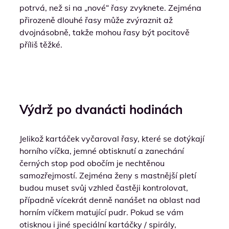
potrvá, než si na „nové“ řasy zvyknete. Zejména
přirozeně dlouhé řasy může zvýraznit až
dvojnásobně, takže mohou řasy být pocitově
příliš těžké.
Výdrž po dvanácti hodinách
Jelikož kartáček vyčaroval řasy, které se dotýkají
horního víčka, jemné obtisknutí a zanechání
černých stop pod obočím je nechtěnou
samozřejmostí. Zejména ženy s mastnější pletí
budou muset svůj vzhled častěji kontrolovat,
případně vícekrát denně nanášet na oblast nad
horním víčkem matující pudr. Pokud se vám
otisknou i jiné speciální kartáčky / spirály,