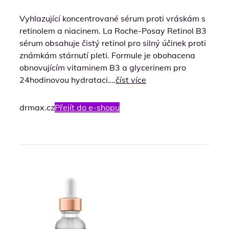
Vyhlazující koncentrované sérum proti vráskám s
retinolem a niacinem. La Roche-Posay Retinol B3
sérum obsahuje čistý retinol pro silný účinek proti
známkám stárnutí pleti. Formule je obohacena
obnovujícím vitaminem B3 a glycerinem pro
24hodinovou hydrataci….
číst více
drmax.cz
Přejít do e-shopu