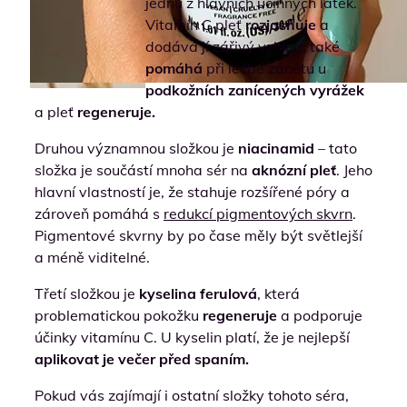
jednu z hlavních účinných látek.
Vitamín C pleť
rozjasňuje
a
dodává jí zářivý vzhled, také
pomáhá
při léčbě zánětu u
podkožních zanícených vyrážek
a pleť
regeneruje.
Druhou významnou složkou je
niacinamid
– tato
složka je součástí mnoha sér na
aknózní pleť
. Jeho
hlavní vlastností je, že stahuje rozšířené póry a
zároveň pomáhá s
redukcí pigmentových skvrn
.
Pigmentové skvrny by po čase měly být světlejší
a méně viditelné.
Třetí složkou je
kyselina ferulová
, která
problematickou pokožku
regeneruje
a podporuje
účinky vitamínu C. U kyselin platí, že je nejlepší
aplikovat je večer před spaním.
Pokud vás zajímají i ostatní složky tohoto séra,