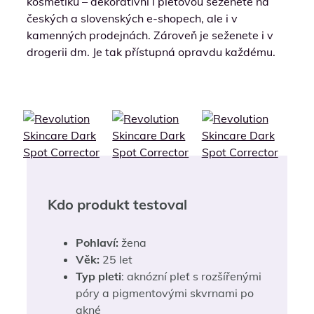
kosmetiku – dekorativní i pleťovou seženete na
českých a slovenských e-shopech, ale i v
kamenných prodejnách. Zároveň je seženete i v
drogerii dm. Je tak přístupná opravdu každému.
Kdo produkt testoval
Pohlaví:
žena
Věk:
25 let
Typ pleti
: aknózní pleť s rozšířenými
póry a pigmentovými skvrnami po
akné