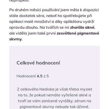
nepřispěla.
Po druhém měsíci používání jsem měla k dispozici
stále dostatek séra, neboť ho spotřebujete při
aplikaci malé množství a díky aplikátoru vydrží
opravdu dlouho. Na tvářích se mi
zhoršilo akné
,
ale viděla jsem také první
zesvětlené pigmentové
skvrny.
Celkové hodnocení
Hodnocení
4.5
z 5
Z celkového hlediska je však třeba myslet
na to, že pokud nemáte vyřešené akné a
tvoří se vám zanícené vyrážky, sérum na
pigmentové skvrny nebude tak účinné.