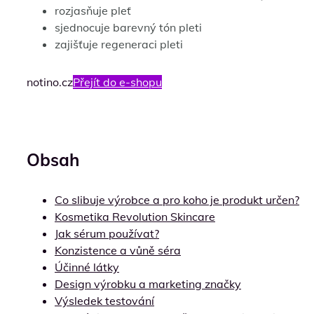
rozjasňuje pleť
sjednocuje barevný tón pleti
zajišťuje regeneraci pleti
notino.cz
Přejít do e-shopu
Obsah
Co slibuje výrobce a pro koho je produkt určen?
Kosmetika Revolution Skincare
Jak sérum používat?
Konzistence a vůně séra
Účinné látky
Design výrobku a marketing značky
Výsledek testování