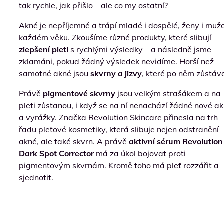
tak rychle, jak přišlo – ale co my ostatní?
Akné je nepříjemné a trápí mladé i dospělé, ženy i muž
každém věku. Zkoušíme různé produkty, které slibují
zlepšení pleti
s rychlými výsledky – a následně jsme
zklamáni, pokud žádný výsledek nevidíme. Horší než
samotné akné jsou
skvrny a jizvy
, které po něm zůstáva
Právě
pigmentové skvrny
jsou velkým strašákem a na
pleti zůstanou, i když se na ní nenachází žádné nové
ak
a vyrážky
. Značka Revolution Skincare přinesla na trh
řadu pleťové kosmetiky, která slibuje nejen odstranění
akné, ale také skvrn. A právě
aktivní sérum Revolution
Dark Spot Corrector
má za úkol bojovat proti
pigmentovým skvrnám. Kromě toho má pleť rozzářit a
sjednotit.