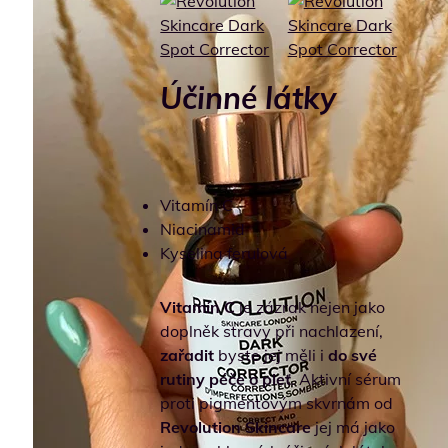
Účinné látky
Vitamín C
Niacinamid
Kyselina ferulová
Vitamín C
je zázrak nejen jako
doplněk stravy při nachlazení,
zařadit
byste jej měli i
do své
rutiny péče o pleť
. Aktivní sérum
proti pigmentovým skvrnám od
Revolution Skincare
jej má jako