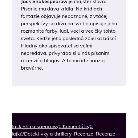
Jack Shakespearow
je majster slova.
Písanie mu dáva krídla. Na krídlach
fantázie objavuje nepoznané, z vtáčej
perspektívy sa díva na svet a opisuje jeho
rozmanité farby, ľudí, veci a vecičky tohto
sveta. Keďže jeho posledná zbierka básní
Hladný ako spisovateľ sa veľmi
nepredáva, privyrába si u nás písaním
recenzií a blogov. A to mu ide naozaj
bravúrne.
Jack Shakespearow
/
0 Komentáře
/
0
lajků
/
Detektivky a thrillery
,
Recenze
,
Recenze