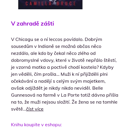
V zahradě zášti
V Chicagu se o ní leccos povídalo. Dobrým
sousedům v Indianě se možná občas něco
nezdálo, ale kdo by čekal něco zlého od
dobromyslné vdovy, které v životě nepřálo štěstí,
je vzorná matka a poctivě chodí kostela? Kdyby
jen věděli, čím prošla… Muži k ní přijížděli plni
očekávání a nadějí s celým svým majetkem,
avšak odjíždět je nikdy nikdo neviděl. Belle
Gunnesová na farmě v La Porte totiž dávno přišla
na to, že muži nejsou složití. Že žena se na tomhle
světě…
číst více
Knihu koupite v eshopu: