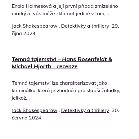
Enola Holmesová a její první případ zmizelého
markýze vás může zklamat jedině v tom,...
Jack Shakespearow
.
Detektivky a thrillery
.
29.
října 2024
Temná tajemství – Hans Rosenfeldt &
Michael Hjorth – recenze
Temná tajemství lze charakterizovat jako
kriminálku, která je vhodná i pro slabší žaludky,
jelikož...
Jack Shakespearow
.
Detektivky a thrillery
.
30.
června 2024