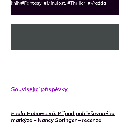
knih
/
#Fantasy
,
#Minulost
,
#Thriller
,
#Vražda
Související příspěvky
Enola Holmesová: Případ pohřešovaného
markýze – Nancy Springer – recenze