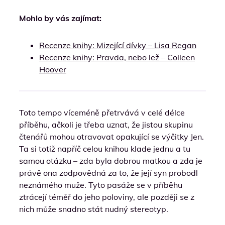
Mohlo by vás zajímat:
Recenze knihy: Mizející dívky – Lisa Regan
Recenze knihy: Pravda, nebo lež – Colleen
Hoover
Toto tempo víceméně přetrvává v celé délce
příběhu, ačkoli je třeba uznat, že jistou skupinu
čtenářů mohou otravovat opakující se výčitky Jen.
Ta si totiž napříč celou knihou klade jednu a tu
samou otázku – zda byla dobrou matkou a zda je
právě ona zodpovědná za to, že její syn probodl
neznámého muže. Tyto pasáže se v příběhu
ztrácejí téměř do jeho poloviny, ale později se z
nich může snadno stát nudný stereotyp.