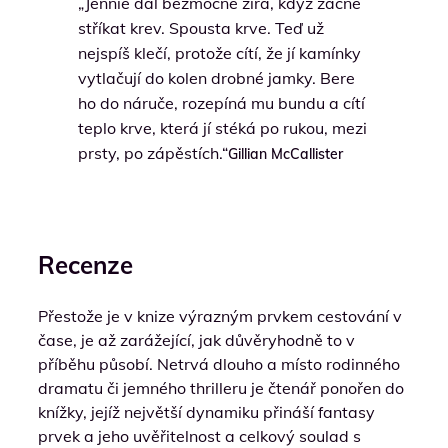
„Jennie dál bezmocně zírá, když začne
stříkat krev. Spousta krve. Teď už
nejspíš klečí, protože cítí, že jí kamínky
vytlačují do kolen drobné jamky. Bere
ho do náruče, rozepíná mu bundu a cítí
teplo krve, která jí stéká po rukou, mezi
prsty, po zápěstích.“
Gillian McCallister
Recenze
Přestože je v knize výrazným prvkem cestování v
čase, je až zarážející, jak důvěryhodně to v
příběhu působí. Netrvá dlouho a místo rodinného
dramatu či jemného thrilleru je čtenář ponořen do
knížky, jejíž největší dynamiku přináší fantasy
prvek a jeho uvěřitelnost a celkový soulad s