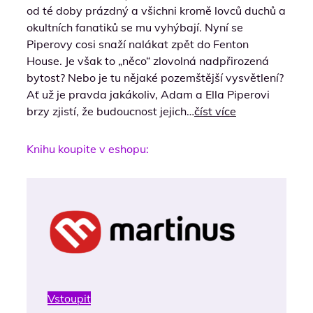
od té doby prázdný a všichni kromě lovců duchů a
okultních fanatiků se mu vyhýbají. Nyní se
Piperovy cosi snaží nalákat zpět do Fenton
House. Je však to „něco“ zlovolná nadpřirozená
bytost? Nebo je tu nějaké pozemštější vysvětlení?
Ať už je pravda jakákoliv, Adam a Ella Piperovi
brzy zjistí, že budoucnost jejich…
číst více
Knihu koupite v eshopu:
Vstoupit