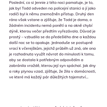
Poslední, co si Jennie z této noci pamatuje, je to,
jak byl Todd odveden na policejní stanici a jí jako
rodiči byl k němu znemožněn přístup. Druhý den
ráno však vstane a zjišťuje, že Todd je doma, o
žádném incidentu nemá ponětí a na okně chybí
dýně, kterou večer předtím vyřezávala. Důvod je
prostý – vzbudila se do předešlého dne a každou
další noc se to opakuje. Jednoduše se postupně
vrací k včerejškům, jejichž průběh už zná, ale ona
je rozhodnuta využít návrat do minulosti k tomu,
aby se dostala k potřebným odpovědím a
zabránila vraždě, kterou její syn spáchal. Jak dny
a roky plynou vzad, zjišťuje, že žila v domácnosti,
ve které má každý pár důležitých tajemství…