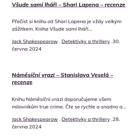
Všude samí lháři – Shari Lapena – recenze
Přečíst si knihu od Shari Lapena je vždy velkým
zážitkem. Kniha Všude samí lháři...
Jack Shakespearow
.
Detektivky a thrillery
.
30.
června 2024
Náměsíční vrazi – Stanislava Veselá –
recenze
Knihu Náměsíční vrazi doporučujeme všem
milovníkům true crime. Čte se rychle a snadno a...
Jack Shakespearow
.
Detektivky a thrillery
.
28.
června 2024