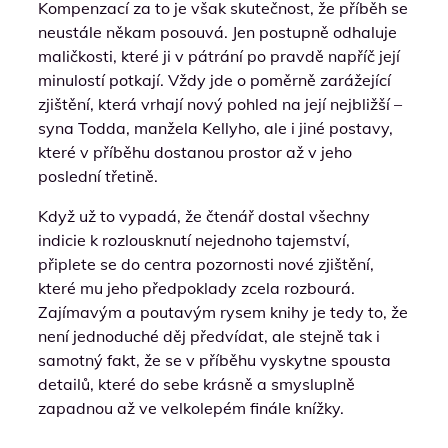
Kompenzací za to je však skutečnost, že příběh se
neustále někam posouvá. Jen postupně odhaluje
maličkosti, které ji v pátrání po pravdě napříč její
minulostí potkají. Vždy jde o poměrně zarážející
zjištění, která vrhají nový pohled na její nejbližší –
syna Todda, manžela Kellyho, ale i jiné postavy,
které v příběhu dostanou prostor až v jeho
poslední třetině.
Když už to vypadá, že čtenář dostal všechny
indicie k rozlousknutí nejednoho tajemství,
připlete se do centra pozornosti nové zjištění,
které mu jeho předpoklady zcela rozbourá.
Zajímavým a poutavým rysem knihy je tedy to, že
není jednoduché děj předvídat, ale stejně tak i
samotný fakt, že se v příběhu vyskytne spousta
detailů, které do sebe krásně a smysluplně
zapadnou až ve velkolepém finále knížky.