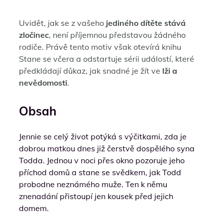
Uvidět, jak se z vašeho
jediného dítěte stává
zločinec
, není příjemnou představou žádného
rodiče. Právě tento motiv však otevírá knihu
Stane se včera a odstartuje sérii událostí, které
předkládají důkaz, jak snadné je žít ve
lži a
nevědomosti
.
Obsah
Jennie se celý život potýká s výčitkami, zda je
dobrou matkou dnes již čerstvě dospělého syna
Todda. Jednou v noci přes okno pozoruje jeho
příchod domů a stane se svědkem, jak Todd
probodne neznámého muže. Ten k němu
znenadání přistoupí jen kousek před jejich
domem.