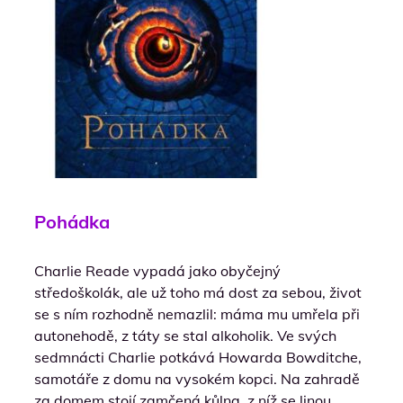
Pohádka
Charlie Reade vypadá jako obyčejný
středoškolák, ale už toho má dost za sebou, život
se s ním rozhodně nemazlil: máma mu umřela při
autonehodě, z táty se stal alkoholik. Ve svých
sedmnácti Charlie potkává Howarda Bowditche,
samotáře z domu na vysokém kopci. Na zahradě
za domem stojí zamčená kůlna, z níž se linou