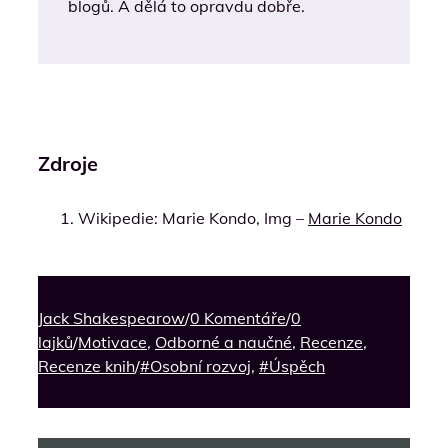
blogů. A dělá to opravdu dobře.
Zdroje
Wikipedie: Marie Kondo, Img –
Marie Kondo
Jack Shakespearow
/
0 Komentáře
/
0
lajků
/
Motivace
,
Odborné a naučné
,
Recenze
,
Recenze knih
/
#Osobní rozvoj
,
#Úspěch