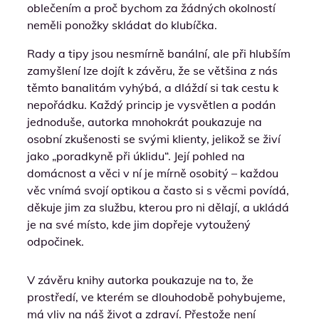
oblečením a proč bychom za žádných okolností
neměli ponožky skládat do klubíčka.
Rady a tipy jsou nesmírně banální, ale při hlubším
zamyšlení lze dojít k závěru, že se většina z nás
těmto banalitám vyhýbá, a dláždí si tak cestu k
nepořádku. Každý princip je vysvětlen a podán
jednoduše, autorka mnohokrát poukazuje na
osobní zkušenosti se svými klienty, jelikož se živí
jako „poradkyně při úklidu“. Její pohled na
domácnost a věci v ní je mírně osobitý – každou
věc vnímá svojí optikou a často si s věcmi povídá,
děkuje jim za službu, kterou pro ni dělají, a ukládá
je na své místo, kde jim dopřeje vytoužený
odpočinek.
V závěru knihy autorka poukazuje na to, že
prostředí, ve kterém se dlouhodobě pohybujeme,
má vliv na náš život a zdraví. Přestože není