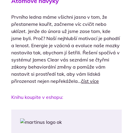
Atomové návyky
Prvního ledna máme všichni jasno v tom, že
přestaneme kouřit, začneme víc cvičit nebo
uklízet. Jenže do února už jsme zase tam, kde
jsme byli. Proč? Naší nejhlubší motivací je pohodlí
a lenost. Energie je vzácná a evoluce naše mozky
nastavila tak, abychom jí šetřili. Řešení spočívá v
systému! James Clear vás seznámí se čtyřmi
zákony behaviorální změny a pomůže vám
nastavit si prostředí tak, aby vám lidská
přirozenost nejen nepřekážela…
číst více
Knihu koupite v eshopu: