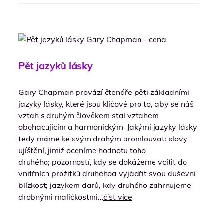
Pět jazyků lásky
Gary Chapman provází čtenáře pěti základními
jazyky lásky, které jsou klíčové pro to, aby se náš
vztah s druhým člověkem stal vztahem
obohacujícím a harmonickým. Jakými jazyky lásky
tedy máme ke svým drahým promlouvat: slovy
ujíštění, jimiž oceníme hodnotu toho
druhého; pozorností, kdy se dokážeme vcítit do
vnitřních prožitků druhéhoa vyjádřit svou duševní
blízkost; jazykem darů, kdy druhého zahrnujeme
drobnými maličkostmi…
číst více