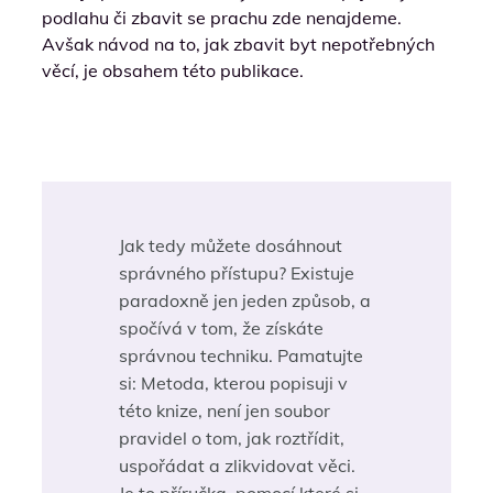
podlahu či zbavit se prachu zde nenajdeme.
Avšak návod na to, jak zbavit byt nepotřebných
věcí, je obsahem této publikace.
Jak tedy můžete dosáhnout
správného přístupu? Existuje
paradoxně jen jeden způsob, a
spočívá v tom, že získáte
správnou techniku. Pamatujte
si: Metoda, kterou popisuji v
této knize, není jen soubor
pravidel o tom, jak roztřídit,
uspořádat a zlikvidovat věci.
Je to příručka, pomocí které si