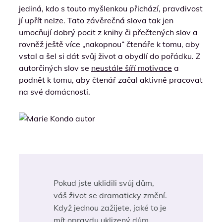
jediná, kdo s touto myšlenkou přichází, pravdivost
jí upřít nelze. Tato závěrečná slova tak jen
umocňují dobrý pocit z knihy či přečtených slov a
rovněž ještě více „nakopnou“ čtenáře k tomu, aby
vstal a šel si dát svůj život a obydlí do pořádku. Z
autorčiných slov se
neustále šíří motivace
a
podnět k tomu, aby čtenář začal aktivně pracovat
na své domácnosti.
Pokud jste uklidili svůj dům,
váš život se dramaticky změní.
Když jednou zažijete, jaké to je
mít opravdu uklizený dům,