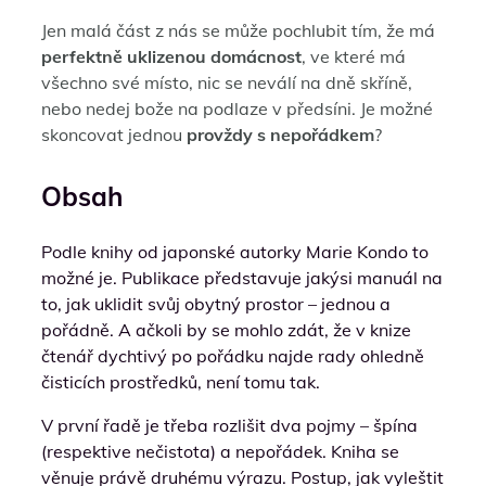
Jen malá část z nás se může pochlubit tím, že má
perfektně uklizenou domácnost
, ve které má
všechno své místo, nic se neválí na dně skříně,
nebo nedej bože na podlaze v předsíni. Je možné
skoncovat jednou
provždy s nepořádkem
?
Obsah
Podle knihy od japonské autorky Marie Kondo to
možné je. Publikace představuje jakýsi manuál na
to, jak uklidit svůj obytný prostor – jednou a
pořádně. A ačkoli by se mohlo zdát, že v knize
čtenář dychtivý po pořádku najde rady ohledně
čisticích prostředků, není tomu tak.
V první řadě je třeba rozlišit dva pojmy – špína
(respektive nečistota) a nepořádek. Kniha se
věnuje právě druhému výrazu. Postup, jak vyleštit