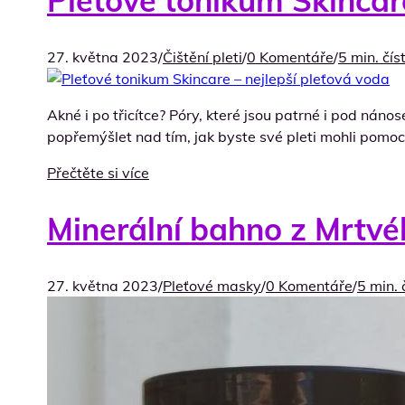
Pleťové tonikum Skincar
27. května 2023
/
Čištění pleti
/
0 Komentáře
/
5 min. čís
Akné i po třicítce? Póry, které jsou patrné i pod n
popřemýšlet nad tím, jak byste své pleti mohli pomoc
Přečtěte si více
Minerální bahno z Mrtvé
27. května 2023
/
Pleťové masky
/
0 Komentáře
/
5 min. 