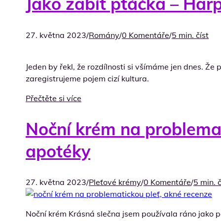
Jako zabít ptáčka – Harp
27. května 2023
/
Romány
/
0 Komentáře
/
5 min. číst
Jeden by řekl, že rozdílnosti si všímáme jen dnes. Že
zaregistrujeme pojem cizí kultura.
Přečtěte si více
Noční krém na problemat
apotéky
27. května 2023
/
Pleťové krémy
/
0 Komentáře
/
5 min. č
Noční krém Krásná slečna jsem používala ráno jako p