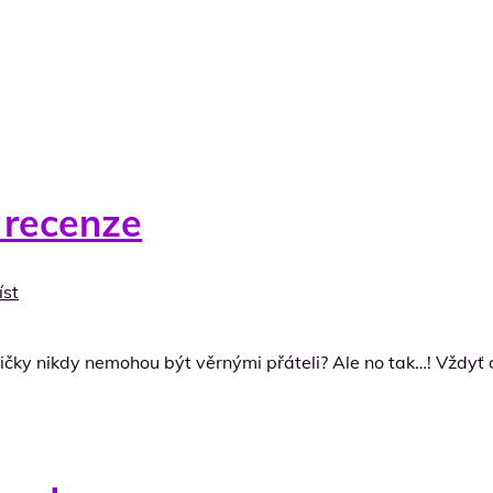
 recenze
íst
vičky nikdy nemohou být věrnými přáteli? Ale no tak…! Vždyť o