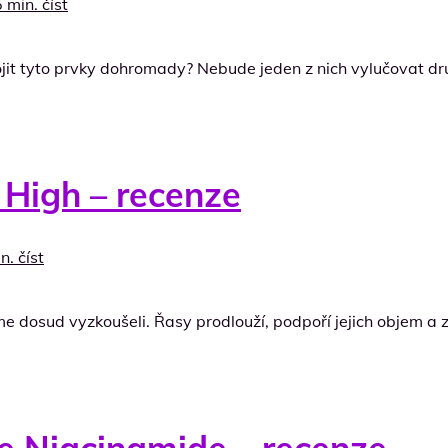
 min. číst
it tyto prvky dohromady? Nebude jeden z nich vylučovat dru
High – recenze
n. číst
e dosud vyzkoušeli. Řasy prodlouží, podpoří jejich objem a zv