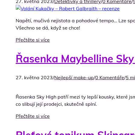
27. května 2023
/
Detektivky a thrillery
/
0 Komentáře
/
5
Napětí, mučivá nejistota a pohodové tempo… Lze spoj
Všechno se dá, když se chce!
Přečtěte si více
Řasenka Maybelline Sky 
27. května 2023
/
Nejlepší make-up
/
0 Komentáře
/
5 mi
Řasenka Sky High patří mezi ty lepší kousky, které jsm
co slibují její prodejci, skutečně splní.
Přečtěte si více