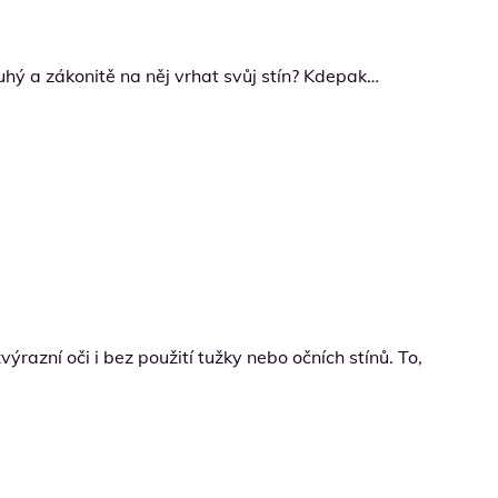
hý a zákonitě na něj vrhat svůj stín? Kdepak…
ýrazní oči i bez použití tužky nebo očních stínů. To,