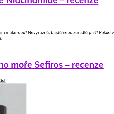
e Niacinamide – recenze
t
ánosem make-upu? Nevýrazná, bledá nebo zarudlá pleť? Pokud 
i.
ho moře Sefiros – recenze
číst