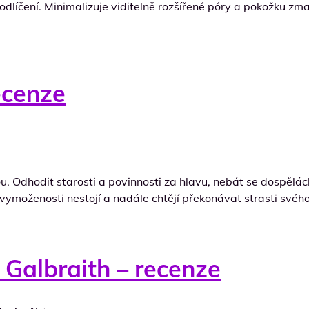
dlíčení. Minimalizuje viditelně rozšířené póry a pokožku zma
ecenze
. Odhodit starosti a povinnosti za hlavu, nebát se dospělácké
o vymoženosti nestojí a nadále chtějí překonávat strasti svéh
 Galbraith – recenze