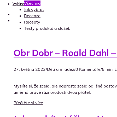
Všechno
Vyhledávání
Jak vybrat
Recenze
Recepty
Testy produktů a služeb
Obr Dobr – Roald Dahl –
27. května 2023
/
Děti a mládež
/
0 Komentáře
/
5 min. č
Myslíte si, že zcela, ale naprosto zcela odlišné posta
úměrná právě různorodosti dvou přátel.
Přečtěte si více