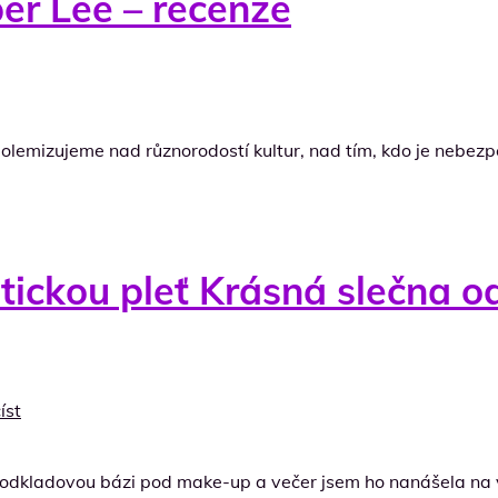
er Lee – recenze
 polemizujeme nad různorodostí kultur, nad tím, kdo je nebez
ickou pleť Krásná slečna od
íst
odkladovou bázi pod make-up a večer jsem ho nanášela na vy