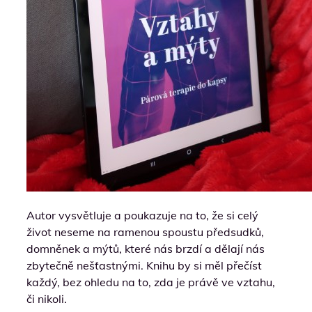
Autor vysvětluje a poukazuje na to, že si celý
život neseme na ramenou spoustu předsudků,
domněnek a mýtů, které nás brzdí a dělají nás
zbytečně nešťastnými. Knihu by si měl přečíst
každý, bez ohledu na to, zda je právě ve vztahu,
či nikoli.