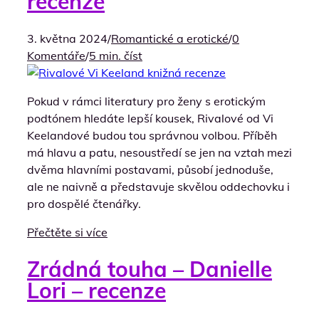
recenze
3. května 2024
/
Romantické a erotické
/
0
Komentáře
/
5 min. číst
Pokud v rámci literatury pro ženy s erotickým
podtónem hledáte lepší kousek, Rivalové od Vi
Keelandové budou tou správnou volbou. Příběh
má hlavu a patu, nesoustředí se jen na vztah mezi
dvěma hlavními postavami, působí jednoduše,
ale ne naivně a představuje skvělou oddechovku i
pro dospělé čtenářky.
Přečtěte si více
Zrádná touha – Danielle
Lori – recenze