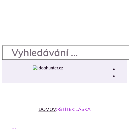
DOMOV
>
ŠTÍTEK:LÁSKA